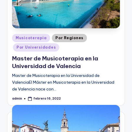
Publicado
Musicoterapia
Por Regiones
en
Por Universidades
Master de Musicoterapia en la
Universidad de Valencia
Master de Musicoterapia en la Universidad de
ValenciaEl Máster en Musicoterapia en la Universidad
de Valencia nace con…
admin
febrero 16, 2022
Publicado
por