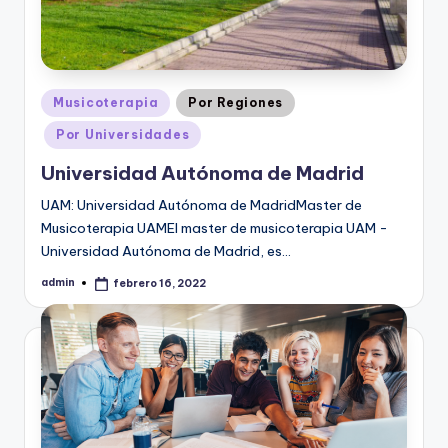
Publicado
Musicoterapia
Por Regiones
en
Por Universidades
Universidad Autónoma de Madrid
UAM: Universidad Autónoma de MadridMaster de
Musicoterapia UAMEl master de musicoterapia UAM -
Universidad Autónoma de Madrid, es…
admin
febrero 16, 2022
Publicado
por