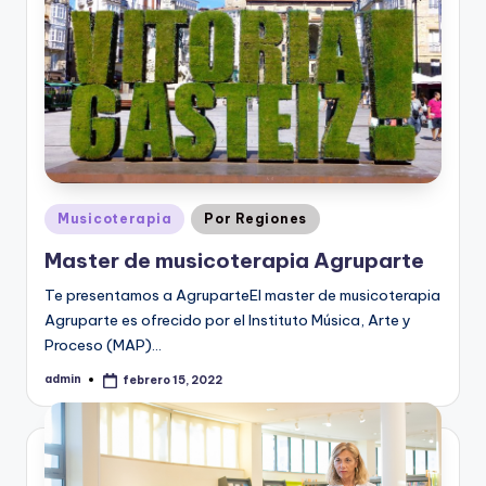
Publicado
Musicoterapia
Por Regiones
en
Master de musicoterapia Agruparte
Te presentamos a AgruparteEl master de musicoterapia
Agruparte es ofrecido por el Instituto Música, Arte y
Proceso (MAP)…
admin
febrero 15, 2022
Publicado
por