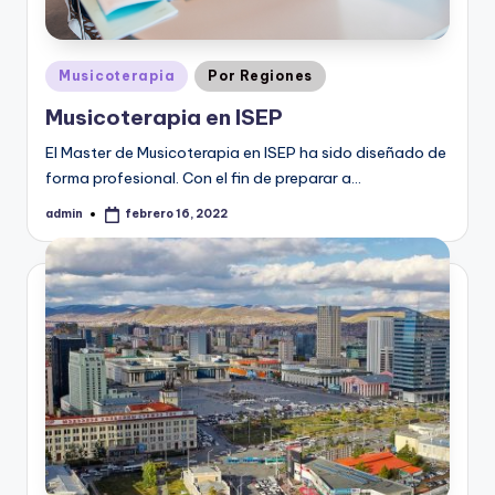
Publicado
Musicoterapia
Por Regiones
en
Musicoterapia en ISEP
El Master de Musicoterapia en ISEP ha sido diseñado de
forma profesional. Con el fin de preparar a…
admin
febrero 16, 2022
Publicado
por