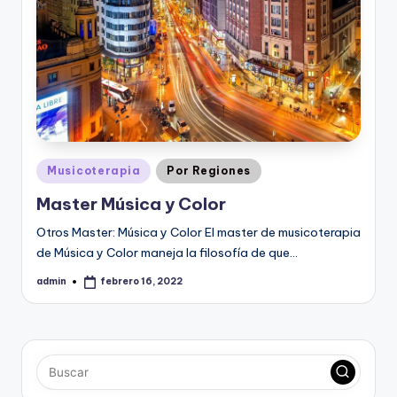
Publicado
Musicoterapia
Por Regiones
en
Master Música y Color
Otros Master: Música y Color El master de musicoterapia
de Música y Color maneja la filosofía de que…
admin
febrero 16, 2022
Publicado
por